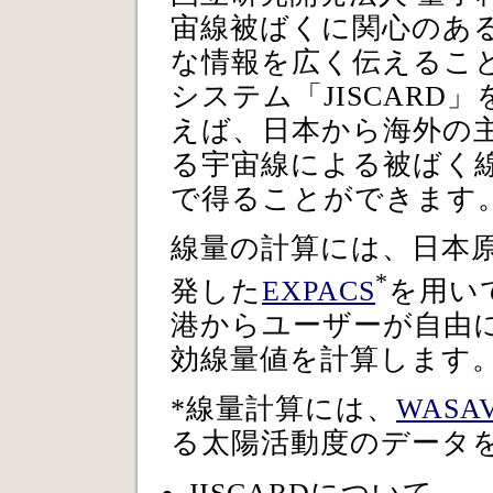
宙線被ばくに関心のあ
な情報を広く伝えるこ
システム「JISCARD」
えば、日本
から海外の
る宇宙線による被ばく
で得ることができます
線量の計算には、日本原子
*
発した
EXPACS
を用いて
港からユーザーが自由
効線量値を計算します
*線量計算には、
WASAV
る太陽活動度のデータ